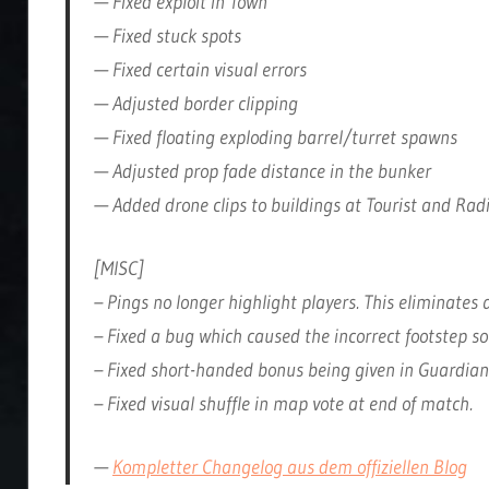
— Fixed exploit in Town
— Fixed stuck spots
— Fixed certain visual errors
— Adjusted border clipping
— Fixed floating exploding barrel/turret spawns
— Adjusted prop fade distance in the bunker
— Added drone clips to buildings at Tourist and Rad
[MISC]
– Pings no longer highlight players. This eliminates
– Fixed a bug which caused the incorrect footstep s
– Fixed short-handed bonus being given in Guardia
– Fixed visual shuffle in map vote at end of match.
—
Kompletter Changelog aus dem offiziellen Blog