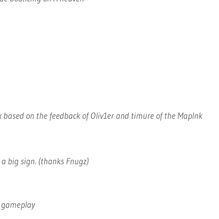
fix based on the feedback of Oliv1er and timure of the MapInk
a big sign. (thanks Fnugz)
e gameplay