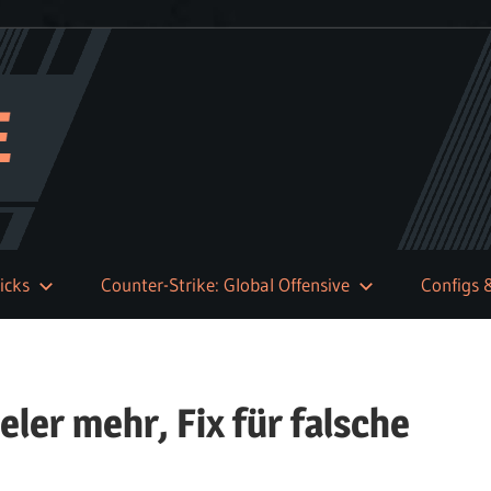
icks
Counter-Strike: Global Offensive
Configs 
ler mehr, Fix für falsche