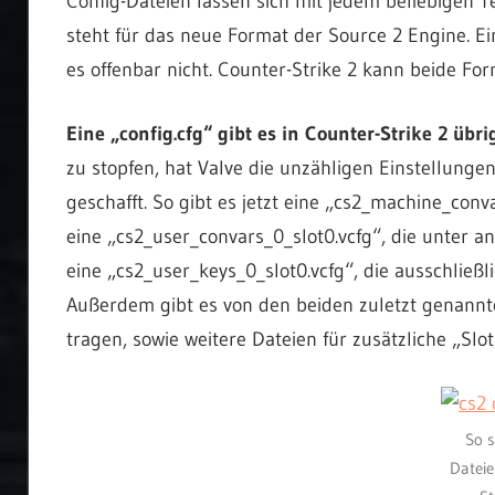
Config-Dateien lassen sich mit jedem beliebigen 
steht für das neue Format der Source 2 Engine. Ei
es offenbar nicht. Counter-Strike 2 kann beide For
Eine „config.cfg“ gibt es in Counter-Strike 2 übr
zu stopfen, hat Valve die unzähligen Einstellung
geschafft. So gibt es jetzt eine „cs2_machine_conv
eine „cs2_user_convars_0_slot0.vcfg“, die unter 
eine „cs2_user_keys_0_slot0.vcfg“, die ausschließ
Außerdem gibt es von den beiden zuletzt genannt
tragen, sowie weitere Dateien für zusätzliche „Slot
So s
Dateie