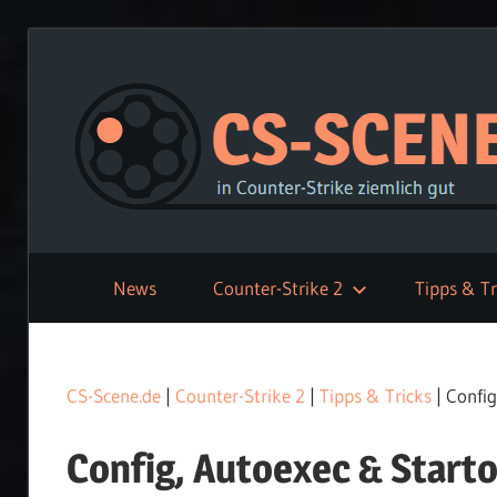
Zum
Inhalt
springen
News
Counter-Strike 2
Tipps & Tr
CS-Scene.de
|
Counter-Strike 2
|
Tipps & Tricks
|
Config
Config, Autoexec & Start