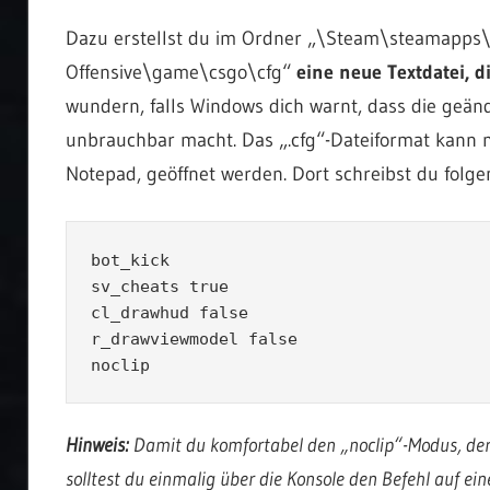
Dazu erstellst du im Ordner „\Steam\steamapps
Offensive\game\csgo\cfg“
eine neue Textdatei, d
wundern, falls Windows dich warnt, dass die geä
unbrauchbar macht. Das „.cfg“-Dateiformat kann 
Notepad, geöffnet werden. Dort schreibst du folge
bot_kick

sv_cheats true

cl_drawhud false

r_drawviewmodel false

noclip
Hinweis:
Damit du komfortabel den „noclip“-Modus, der d
solltest du einmalig über die Konsole den Befehl auf ein