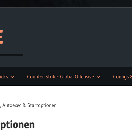
icks
Counter-Strike: Global Offensive
Configs 
, Autoexec & Startoptionen
optionen