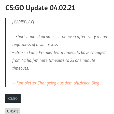
CS:GO Update 04.02.21
[GAMEPLAY]
– Short-handed income is now given after every round
regardless of a win or loss.
– Broken Fang Premier team timeouts have changed
from 4x half-minute timeouts to 2x one minute
timeouts.
—
Kompletter Changelog aus dem offiziellen Blog
CS:GO
UPDATE