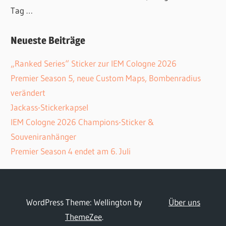
Tag …
Neueste Beiträge
„Ranked Series“ Sticker zur IEM Cologne 2026
Premier Season 5, neue Custom Maps, Bombenradius
verändert
Jackass-Stickerkapsel
IEM Cologne 2026 Champions-Sticker &
Souveniranhänger
Premier Season 4 endet am 6. Juli
WordPress Theme: Wellington by
Über uns
ThemeZee
.