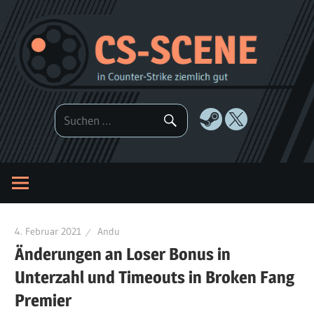
Zum
Inhalt
springen
4. Februar 2021
Andu
Änderungen an Loser Bonus in
Unterzahl und Timeouts in Broken Fang
Premier