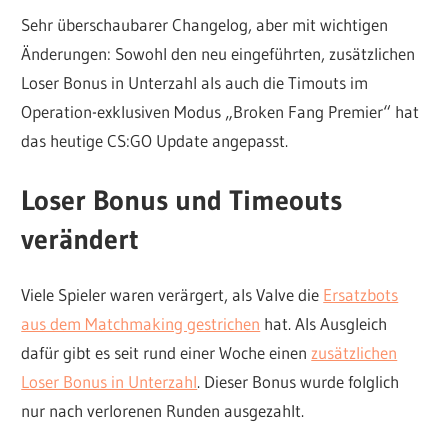
Sehr überschaubarer Changelog, aber mit wichtigen
Änderungen: Sowohl den neu eingeführten, zusätzlichen
Loser Bonus in Unterzahl als auch die Timouts im
Operation-exklusiven Modus „Broken Fang Premier“ hat
das heutige CS:GO Update angepasst.
Loser Bonus und Timeouts
verändert
Viele Spieler waren verärgert, als Valve die
Ersatzbots
aus dem Matchmaking gestrichen
hat. Als Ausgleich
dafür gibt es seit rund einer Woche einen
zusätzlichen
Loser Bonus in Unterzahl
. Dieser Bonus wurde folglich
nur nach verlorenen Runden ausgezahlt.