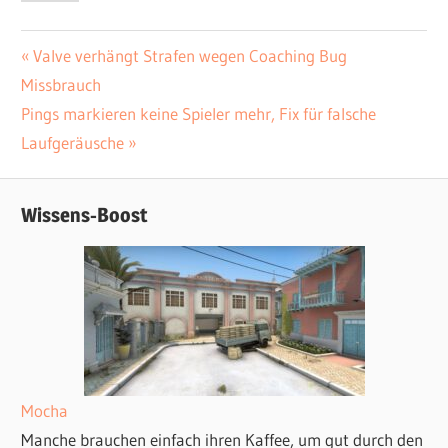
Vorheriger
Valve verhängt Strafen wegen Coaching Bug
Beitrags-
Missbrauch
Beitrag:
Navigation
Nächster
Pings markieren keine Spieler mehr, Fix für falsche
Beitrag:
Laufgeräusche
Wissens-Boost
Mocha
Manche brauchen einfach ihren Kaffee, um gut durch den