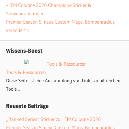
Vorheriger
IEM Cologne 2026 Champions-Sticker &
Beitrags-
Souveniranhänger
Beitrag:
Navigation
Nächster
Premier Season 5, neue Custom Maps, Bombenradius
Beitrag:
verändert
Wissens-Boost
Tools & Ressourcen
Diese Seite ist eine Ansammlung von Links zu hilfreichen
Tools …
Neueste Beiträge
„Ranked Series“ Sticker zur IEM Cologne 2026
Premier Season 5, neue Custom Maps, Bombenradius