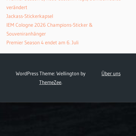
verändert
Jackass-Stickerkapsel
IEM Cologne 2026 Champions-Sticker &
Souveniranhänger
Premier Season 4 endet am 6. Juli
WordPress Theme: Wellington by
Über uns
ThemeZee
.