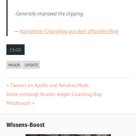
-Generally improved the clipping.
—
Kompletter Changelog aus dem offiziellen Blog
CS:GO
MAJOR
UPDATE
Vorheriger
Tweaks an Apollo und Retakes Mode
Beitrags-
Nächster
Valve verhängt Strafen wegen Coaching Bug
Beitrag:
Navigation
Beitrag:
Missbrauch
Wissens-Boost