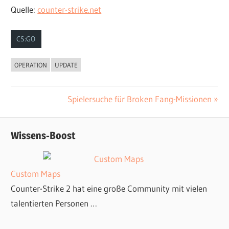
Quelle:
counter-strike.net
CS:GO
OPERATION
UPDATE
Nächster
Spielersuche für Broken Fang-Missionen
Beitrags-
Beitrag:
Navigation
Wissens-Boost
Custom Maps
Counter-Strike 2 hat eine große Community mit vielen
talentierten Personen …