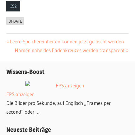
CS2
UPDATE
Vorheriger
Leere Speichereinheiten können jetzt gelöscht werden
Beitrags-
Beitrag:
Nächster
Namen nahe des Fadenkreuzes werden transparent
Navigation
Beitrag:
Wissens-Boost
FPS anzeigen
Die Bilder pro Sekunde, auf Englisch „Frames per
second“ oder …
Neueste Beiträge