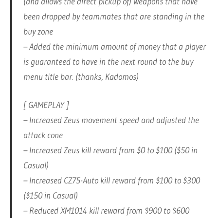
(and allows the direct pickup of) weapons that have
been dropped by teammates that are standing in the
buy zone
– Added the minimum amount of money that a player
is guaranteed to have in the next round to the buy
menu title bar. (thanks, Kadomos)
[ GAMEPLAY ]
– Increased Zeus movement speed and adjusted the
attack cone
– Increased Zeus kill reward from $0 to $100 ($50 in
Casual)
– Increased CZ75-Auto kill reward from $100 to $300
($150 in Casual)
– Reduced XM1014 kill reward from $900 to $600