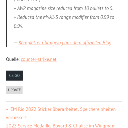
– AWP magazine size reduced from 10 bullets to 5.
– Reduced the M4A1-S range modifier from 0.99 to
0.94.
—
Kompletter Changelog aus dem offiziellen Blog
Quelle:
counter-strike.net
CS:GO
UPDATE
Vorheriger
IEM Rio 2022 Sticker überarbeitet, Speichereinheiten
Beitrags-
verbessert
Beitrag:
Navigation
Nächster
2023 Service-Medaille, Boyard & Chalice im Wingman-