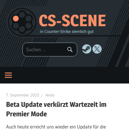
Zum
Inhalt
springen
7. September 2023
Andu
Beta Update verkürzt Wartezeit im
Premier Mode
Auch heute erreicht uns wieder ein Update für die