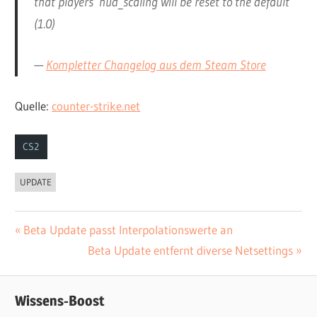
that players‘ hud_scaling will be reset to the default
(1.0)
—
Kompletter Changelog aus dem Steam Store
Quelle:
counter-strike.net
CS2
UPDATE
Vorheriger
Beta Update passt Interpolationswerte an
Beitrags-
Beitrag:
Nächster
Beta Update entfernt diverse Netsettings
Navigation
Beitrag:
Wissens-Boost