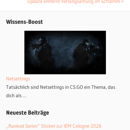
Beitrag:
Nächster
Update entfernt Verlangsamung im Schlamm
Navigation
Beitrag:
Wissens-Boost
Netsettings
Tatsächlich sind Netsettings in CS:GO ein Thema, das
dich als …
Neueste Beiträge
„Ranked Series“ Sticker zur IEM Cologne 2026