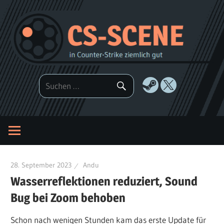
Zum
Inhalt
springen
28. September 2023
Andu
Wasserreflektionen reduziert, Sound
Bug bei Zoom behoben
Schon nach wenigen Stunden kam das erste Update für