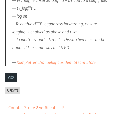
— +sv_logfile 1 -serverlogging – Or add to a config file:
— sv_logfile 1
— log on
– To enable HTTP logaddress forwarding, ensure
logging is enabled as above and use:
— logaddress_add_http „
:
“ – Dispatched logs can be
handled the same way as CS:GO
—
Kompletter Changelog aus dem Steam Store
CS2
UPDATE
Vorheriger
Counter-Strike 2 veröffentlicht!
Beitrags-