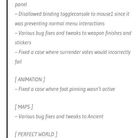
panel
– Disallowed binding toggleconsole to mouse1 since it
was preventing normal menu interactions
– Various bug fixes and tweaks to weapon finishes and
stickers
– Fixed a case where surrender votes would incorrectly
fail
[ ANIMATION ]
– Fixed a case where foot pinning wasn’t active
[ MAPS ]
– Various bug fixes and tweaks to Ancient
[ PERFECT WORLD ]