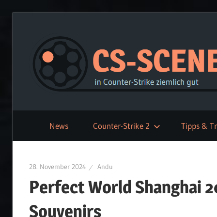
Zum
Inhalt
springen
News
Counter-Strike 2
Tipps & Tr
28. November 2024
Andu
Perfect World Shanghai 2
Souvenirs