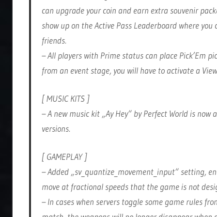
can upgrade your coin and earn extra souvenir packa
show up on the Active Pass Leaderboard where you 
friends.
– All players with Prime status can place Pick’Em p
from an event stage, you will have to activate a Vie
[ MUSIC KITS ]
– A new music kit „Ay Hey“ by Perfect World is now 
versions.
[ GAMEPLAY ]
– Added „sv_quantize_movement_input“ setting, enab
move at fractional speeds that the game is not desi
– In cases when servers toggle some game rules fr
match, the weapons will no longer disappear when d