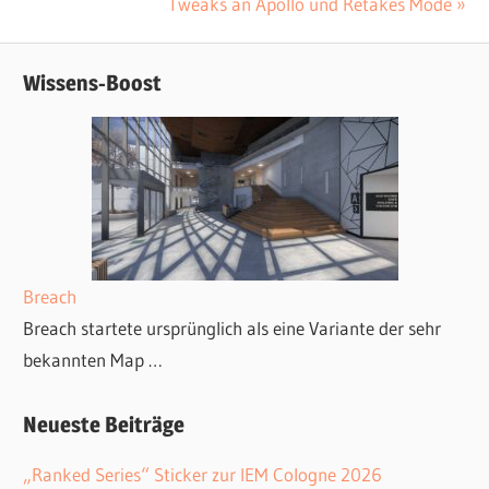
Navigation
Nächster
Tweaks an Apollo und Retakes Mode
Beitrag:
Wissens-Boost
Breach
Breach startete ursprünglich als eine Variante der sehr
bekannten Map …
Neueste Beiträge
„Ranked Series“ Sticker zur IEM Cologne 2026