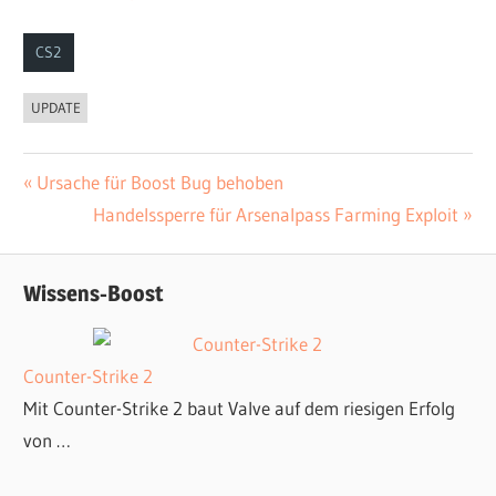
CS2
UPDATE
Vorheriger
Ursache für Boost Bug behoben
Beitrags-
Beitrag:
Nächster
Handelssperre für Arsenalpass Farming Exploit
Navigation
Beitrag:
Wissens-Boost
Counter-Strike 2
Mit Counter-Strike 2 baut Valve auf dem riesigen Erfolg
von …