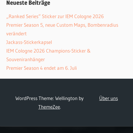
Neueste Beiträge
„Ranked Series“ Sticker zur IEM Cologne 2026
Premier Season 5, neue Custom Maps, Bombenradius
verändert
Jackass-Stickerkapsel
IEM Cologne 2026 Champions-Sticker &
Souveniranhänger
Premier Season 4 endet am 6. Juli
WordPress Theme: Wellington by
Über uns
ThemeZee
.