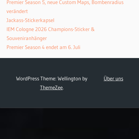
Premier Season 5, neue Custom Maps, Bombenradius
verändert
Jackass-Stickerkapsel
IEM Cologne 2026 Champions-Sticker &
Souveniranhänger
Premier Season 4 endet am 6. Juli
WordPress Theme: Wellington by
Über uns
ThemeZee
.